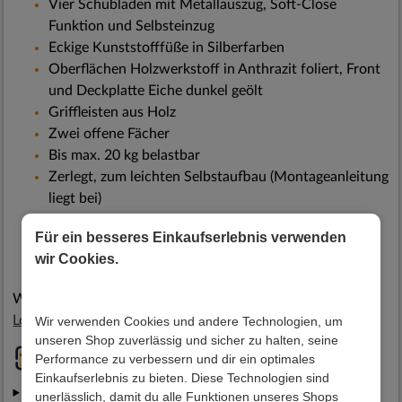
Vier Schubladen mit Metallauszug, Soft-Close
Funktion und Selbsteinzug
Eckige Kunststofffüße in Silberfarben
Oberflächen Holzwerkstoff in Anthrazit foliert, Front
und Deckplatte Eiche dunkel geölt
Griffleisten aus Holz
Zwei offene Fächer
Bis max. 20 kg belastbar
Zerlegt, zum leichten Selbstaufbau (Montageanleitung
liegt bei)
In modernem Design
Für ein besseres Einkaufserlebnis verwenden
90 cm Breit, 55 cm Hoch, 50 cm Tief
wir Cookies.
Weitere tolle Alternativen finden Sie hier:
Lowboard Grau
Wir verwenden Cookies und andere Technologien, um
unseren Shop zuverlässig und sicher zu halten, seine
Haben Sie noch Fragen zum Produkt?
Performance zu verbessern und dir ein optimales
Einkaufserlebnis zu bieten. Diese Technologien sind
Wieso kann ich hier so günstig einkaufen?
unerlässlich, damit du alle Funktionen unseres Shops