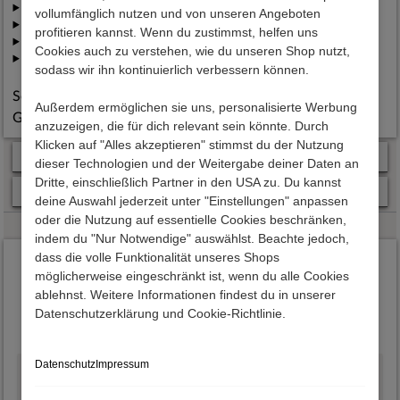
Wie wird die Qualität konstant sichergestellt?
vollumfänglich nutzen und von unseren Angeboten
Wie werden meine Daten geschützt?
profitieren kannst. Wenn du zustimmst, helfen uns
Wann werden meine Möbel geliefert?
Cookies auch zu verstehen, wie du unseren Shop nutzt,
Was passiert, wenn mir Möbel nach Lieferung nicht gefallen?
sodass wir ihn kontinuierlich verbessern können.
Selbstverständlich haben Sie bei uns 2 Jahre gesetzliche
Außerdem ermöglichen sie uns, personalisierte Werbung
Gewährleistung
anzuzeigen, die für dich relevant sein könnte. Durch
Klicken auf "Alles akzeptieren" stimmst du der Nutzung
Kundenvorteile
dieser Technologien und der Weitergabe deiner Daten an
Dritte, einschließlich Partner in den USA zu. Du kannst
Zahlung & Lieferung
deine Auswahl jederzeit unter "Einstellungen" anpassen
oder die Nutzung auf essentielle Cookies beschränken,
indem du "Nur Notwendige" auswählst. Beachte jedoch,
dass die volle Funktionalität unseres Shops
Das sagen unsere Kunden
möglicherweise eingeschränkt ist, wenn du alle Cookies
Hervorragende
ablehnst. Weitere Informationen findest du in unserer
Datenschutzerklärung und Cookie-Richtlinie.
4.7
basierend auf
12300
Bewertungen
Datenschutz
Impressum