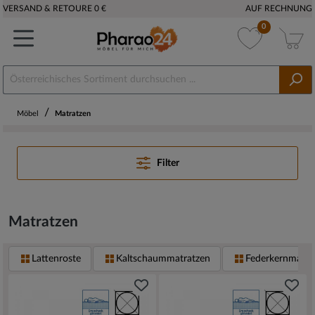
VERSAND & RETOURE 0 €
AUF RECHNUNG
0
/
Möbel
Matratzen
Filter
Matratzen
Lattenroste
Kaltschaummatratzen
Federkernmatra