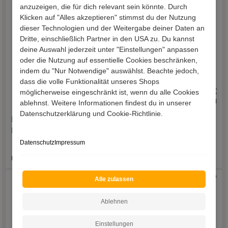
anzuzeigen, die für dich relevant sein könnte. Durch
Klicken auf "Alles akzeptieren" stimmst du der Nutzung
dieser Technologien und der Weitergabe deiner Daten an
Dritte, einschließlich Partner in den USA zu. Du kannst
deine Auswahl jederzeit unter "Einstellungen" anpassen
oder die Nutzung auf essentielle Cookies beschränken,
indem du "Nur Notwendige" auswählst. Beachte jedoch,
dass die volle Funktionalität unseres Shops
489,00 €
639,00 €
möglicherweise eingeschränkt ist, wenn du alle Cookies
inkl. Versand
inkl. Versand
ablehnst. Weitere Informationen findest du in unserer
Datenschutzerklärung und Cookie-Richtlinie.
Kaltschaum Matratze
Matratze Synuil
Pathoma
Datenschutz
Impressum
Lieferzeit 15 - 20 Werktage
Lieferzeit 15 - 20 Werktage
Alle zulassen
Ablehnen
Einstellungen