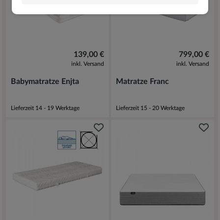
139,00 €
799,00 €
inkl. Versand
inkl. Versand
Babymatratze Enjta
Matratze Franc
Lieferzeit 14 - 19 Werktage
Lieferzeit 15 - 20 Werktage