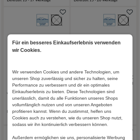
Für ein besseres Einkaufserlebnis verwenden
wir Cookies.
Wir verwenden Cookies und andere Technologien, um
339,00 €
489,00 €
unseren Shop zuverlässig und sicher zu halten, seine
inkl. Versand
inkl. Versand
Performance zu verbessern und dir ein optimales
Einkaufserlebnis zu bieten. Diese Technologien sind
Viscomatratze Azucar
Kaltschaummatratze
unerlässlich, damit du alle Funktionen unseres Shops
Naspar
vollumfänglich nutzen und von unseren Angeboten
profitieren kannst. Wenn du zustimmst, helfen uns
Lieferzeit 15 - 20 Werktage
Cookies auch zu verstehen, wie du unseren Shop nutzt,
Lieferzeit 15 - 20 Werktage
sodass wir ihn kontinuierlich verbessern können.
Außerdem ermöglichen sie uns, personalisierte Werbung