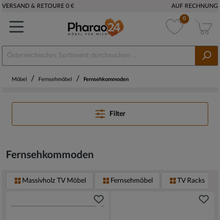
VERSAND & RETOURE 0 €
AUF RECHNUNG
0
/
/
Möbel
Fernsehmöbel
Fernsehkommoden
Filter
Fernsehkommoden
Massivholz TV Möbel
Fernsehmöbel
TV Racks