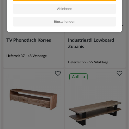
Ablehnen
Einstellungen
779,00 €
629,00 €
inkl. Versand
inkl. Versand
TV Phonotisch Korres
Industriestil Lowboard
Zubanis
Lieferzeit 37 - 48 Werktage
Lieferzeit 22 - 29 Werktage
Aufbau