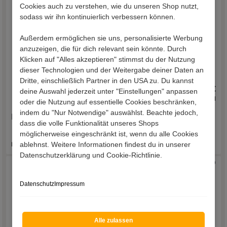
Cookies auch zu verstehen, wie du unseren Shop nutzt,
sodass wir ihn kontinuierlich verbessern können.
Außerdem ermöglichen sie uns, personalisierte Werbung
anzuzeigen, die für dich relevant sein könnte. Durch
Klicken auf "Alles akzeptieren" stimmst du der Nutzung
dieser Technologien und der Weitergabe deiner Daten an
Dritte, einschließlich Partner in den USA zu. Du kannst
1.329,00 €
729,00 €
deine Auswahl jederzeit unter "Einstellungen" anpassen
inkl. Versand
inkl. Versand
oder die Nutzung auf essentielle Cookies beschränken,
indem du "Nur Notwendige" auswählst. Beachte jedoch,
Fernsehboard Izmael
Fernsehlowboard Exeta
dass die volle Funktionalität unseres Shops
möglicherweise eingeschränkt ist, wenn du alle Cookies
ablehnst. Weitere Informationen findest du in unserer
Lieferzeit 33 - 43 Werktage
Lieferzeit 25 - 33 Werktage
Datenschutzerklärung und Cookie-Richtlinie.
Datenschutz
Impressum
Alle zulassen