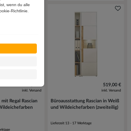
st, wenn du alle
okie-Richtlinie.
649,00 €
519,00 €
inkl. Versand
inkl. Versand
mit Regal Rascian
Büroausstattung Rascian in Weiß
Wildeichefarben
und Wildeichefarben (zweiteilig)
Lieferzeit 13 - 17 Werktage
erktage