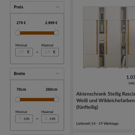
Preis
Minimal
Maximal
–
€
€
Breite
1.0
ink
Aktenschrank 5teilig Rascia
Weiß und Wildeichefarben
(fünfteilig)
Minimal
Maximal
–
cm
cm
Lieferzeit 14 - 19 Werktage