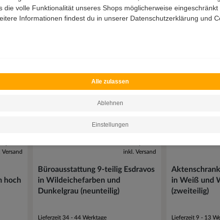
 die volle Funktionalität unseres Shops möglicherweise eingeschränkt i
itere Informationen findest du in unserer Datenschutzerklärung und Co
Alle zulassen
Ablehnen
Einstellungen
9,00 €
2.529,00 €
l. Versand
inkl. Versand
Büroausstattung 9-teilig Esdravos
Aktenschrank 
m hoch
in Wildeichefarben und
in Weiß und 
Dunkelgrau (neunteilig)
(zweiteilig)
Lieferzeit 34 - 44 Werktage
Lieferzeit 9 - 13 W