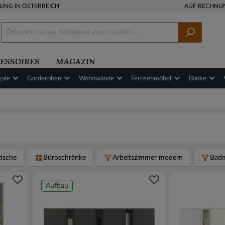
RUNG IN ÖSTERREICH
AUF RECHNU
ESSOIRES
MAGAZIN
gale
Garderoben
Wohnwände
Fernsehmöbel
Bänke
tische
Büroschränke
Arbeitszimmer modern
Badm
Aufbau