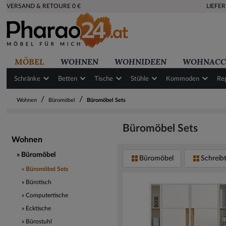
VERSAND & RETOURE 0 €
LIEFE
MÖBEL
WOHNEN
WOHNIDEEN
WOHNACC
Schränke
Betten
Tische
Stühle
Kommoden
Re
/
/
Wohnen
Büromöbel
Büromöbel Sets
Büromöbel Sets
Wohnen
Büromöbel
Büromöbel
Schreib
Büromöbel Sets
Bürotisch
Computertische
Ecktische
Bürostuhl