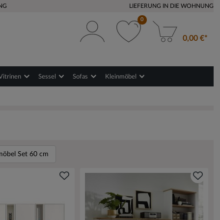
NG
LIEFERUNG IN DIE WOHNUNG
0
0,00 €*
Vitrinen
Sessel
Sofas
Kleinmöbel
öbel Set 60 cm