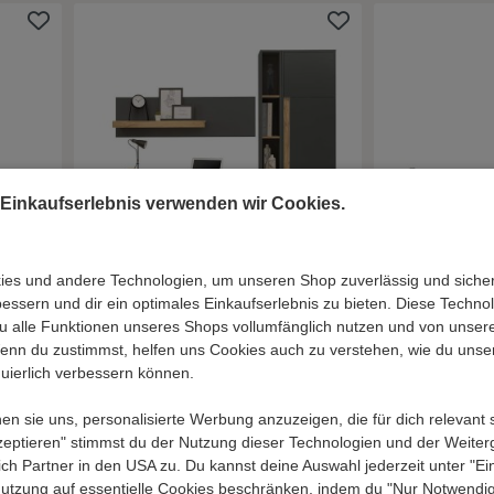
 Einkaufserlebnis verwenden wir Cookies.
es und andere Technologien, um unseren Shop zuverlässig und sicher 
ssern und dir ein optimales Einkaufserlebnis zu bieten. Diese Technol
9,00 €
719,00 €
 du alle Funktionen unseres Shops vollumfänglich nutzen und von unse
l. Versand
inkl. Versand
Wenn du zustimmst, helfen uns Cookies auch zu verstehen, wie du unse
ian in
Moderne Bürokombination
3-teiliges Bü
nuierlich verbessern können.
Uzniana in Anthrazit und
in Weiß und 
Wildeichefarben (vierteilig)
(dreiteilig)
 sie uns, personalisierte Werbung anzuzeigen, die für dich relevant 
kzeptieren" stimmst du der Nutzung dieser Technologien und der Weite
ßlich Partner in den USA zu. Du kannst deine Auswahl jederzeit unter "Ei
Lieferzeit 9 - 13 Werktage
Lieferzeit 12 - 16 
utzung auf essentielle Cookies beschränken, indem du "Nur Notwendig