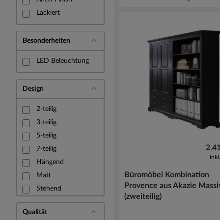
Lackiert
Besonderheiten
LED Beleuchtung
Design
2-teilig
3-teilig
5-teilig
2.4
7-teilig
ink
Hängend
Büromöbel Kombination
Matt
Provence aus Akazie Massi
Stehend
(zweiteilig)
Qualität