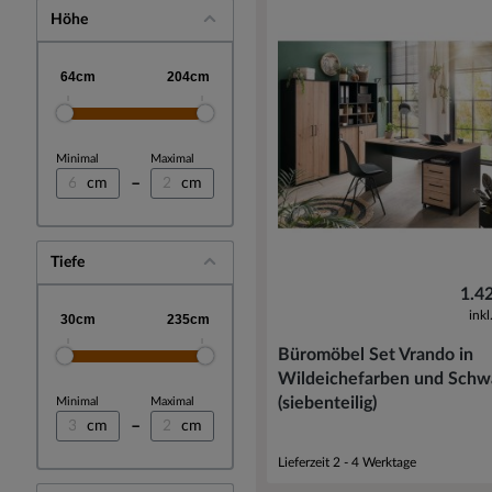
Höhe
Minimal
Maximal
–
cm
cm
Tiefe
1.4
ink
Büromöbel Set Vrando in
Wildeichefarben und Schw
(siebenteilig)
Minimal
Maximal
–
cm
cm
Lieferzeit 2 - 4 Werktage