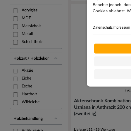
Beachte jedoch, dass
Acrylglas
Cookies ablehnst. We
MDF
Massivholz
Datenschutz
Impressum
Metall
Schichtholz
Holzart / Holzdekor
Akazie
Eiche
51
Esche
ink
Hartholz
Aktenschrank Kombination
Wildeiche
Uzniana in Anthrazit 200 c
(zweiteilig)
Holzbehandlung
Lieferzeit 11 - 15 Werktage
Antik Finish