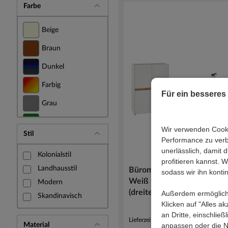
Farbe
Beige
Braun
Dunkel
Farbig
Für ein besseres
Grau
Grün
Wir verwenden Cooki
Stil
Performance zu verbe
Naturfarben
65
unerlässlich, damit
ink
Kolonialstil
Schwarz
profitieren kannst. 
Landhausstil
Büromöbel Set 3-teilig Rasc
sodass wir ihn konti
Silber
Weiß und Wildeichefarben
Modern
(dreiteilig)
Außerdem ermöglichen
Weiß
Skandinavisch
Klicken auf "Alles a
an Dritte, einschlie
Lieferzeit 9 - 13 Werktage
anpassen oder die N
Material