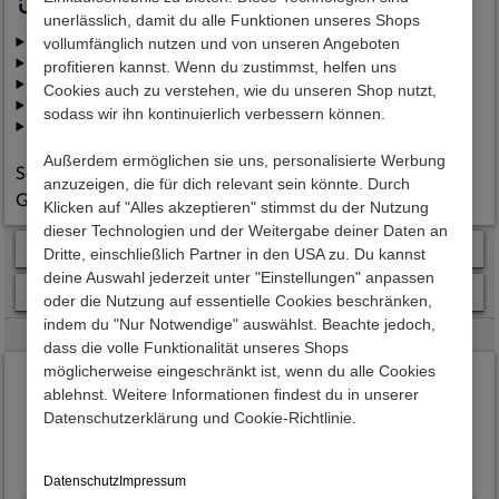
unerlässlich, damit du alle Funktionen unseres Shops
vollumfänglich nutzen und von unseren Angeboten
Wieso kann ich hier so günstig einkaufen?
Wie wird die Qualität konstant sichergestellt?
profitieren kannst. Wenn du zustimmst, helfen uns
Wie werden meine Daten geschützt?
Cookies auch zu verstehen, wie du unseren Shop nutzt,
Wann werden meine Möbel geliefert?
sodass wir ihn kontinuierlich verbessern können.
Was passiert, wenn mir Möbel nach Lieferung nicht gefallen?
Außerdem ermöglichen sie uns, personalisierte Werbung
Selbstverständlich haben Sie bei uns 2 Jahre gesetzliche
anzuzeigen, die für dich relevant sein könnte. Durch
Gewährleistung
Klicken auf "Alles akzeptieren" stimmst du der Nutzung
dieser Technologien und der Weitergabe deiner Daten an
Kundenvorteile
Dritte, einschließlich Partner in den USA zu. Du kannst
deine Auswahl jederzeit unter "Einstellungen" anpassen
Zahlung & Lieferung
oder die Nutzung auf essentielle Cookies beschränken,
indem du "Nur Notwendige" auswählst. Beachte jedoch,
dass die volle Funktionalität unseres Shops
möglicherweise eingeschränkt ist, wenn du alle Cookies
Das sagen unsere Kunden
ablehnst. Weitere Informationen findest du in unserer
Hervorragende
Datenschutzerklärung und Cookie-Richtlinie.
4.7
basierend auf
12301
Bewertungen
Datenschutz
Impressum