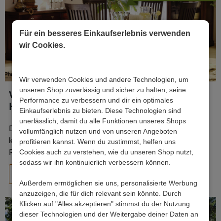
Für ein besseres Einkaufserlebnis verwenden
wir Cookies.
Wir verwenden Cookies und andere Technologien, um
unseren Shop zuverlässig und sicher zu halten, seine
Wenn Tradition auf Exotik trifft: Wohnen im
Performance zu verbessern und dir ein optimales
Kolonialstil
Einkaufserlebnis zu bieten. Diese Technologien sind
unerlässlich, damit du alle Funktionen unseres Shops
Dunkle Möbel, stilvoll und üppig, hochwertige Hölzer
vollumfänglich nutzen und von unseren Angeboten
kombiniert mit farbenfrohen Dekokissen, hellem Leinen,
profitieren kannst. Wenn du zustimmst, helfen uns
Cookies auch zu verstehen, wie du unseren Shop nutzt,
Rattan oder Leder...
sodass wir ihn kontinuierlich verbessern können.
Mehr...
Außerdem ermöglichen sie uns, personalisierte Werbung
anzuzeigen, die für dich relevant sein könnte. Durch
Klicken auf "Alles akzeptieren" stimmst du der Nutzung
dieser Technologien und der Weitergabe deiner Daten an