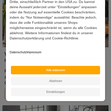
Dritte, einschließlich Partner in den USA zu. Du kannst
deine Auswahl jederzeit unter "Einstellungen" anpassen
oder die Nutzung auf essentielle Cookies beschränken,
indem du "Nur Notwendige" auswählst. Beachte jedoch,
dass die volle Funktionalität unseres Shops
möglicherweise eingeschränkt ist, wenn du alle Cookies
ablehnst. Weitere Informationen findest du in unserer
Datenschutzerklärung und Cookie-Richtlinie.
Datenschutz
Impressum
Wie kann man Rattanmöbel am einfachsten
reinigen?
Alle zulassen
Rattanmöbel sind Stühle, Sessel, Liegen und Tische, die
zum größten Teil aus Korbgeflecht bestehen. Dieses
Ablehnen
Geflecht kann für den Indoorbereich aus echtem...
Einstellungen
Mehr...