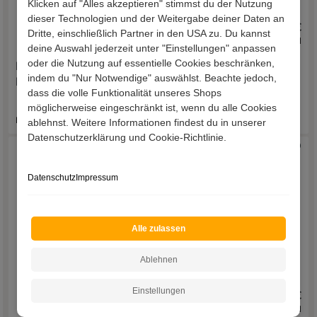
Klicken auf "Alles akzeptieren" stimmst du der Nutzung
dieser Technologien und der Weitergabe deiner Daten an
1.719,00 €
779,00 €
Dritte, einschließlich Partner in den USA zu. Du kannst
inkl. Versand
inkl. Versand
deine Auswahl jederzeit unter "Einstellungen" anpassen
oder die Nutzung auf essentielle Cookies beschränken,
Esszimmer Anrichte
Küchensideboard Arama
indem du "Nur Notwendige" auswählst. Beachte jedoch,
Lasmus
dass die volle Funktionalität unseres Shops
Lieferzeit 9 - 13 Werktage
möglicherweise eingeschränkt ist, wenn du alle Cookies
Lieferzeit 35 - 45 Werktage
ablehnst. Weitere Informationen findest du in unserer
Datenschutzerklärung und Cookie-Richtlinie.
Aufbau
Datenschutz
Impressum
Alle zulassen
Ablehnen
Einstellungen
719,00 €
1.329,00 €
inkl. Versand
inkl. Versand