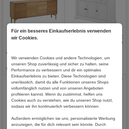
Für ein besseres Einkaufserlebnis verwenden
1.169,00 €
799,00 €
wir Cookies.
inkl. Versand
inkl. Versand
Großes Sideboard Aude
Sidebord Jeanys
Wir verwenden Cookies und andere Technologien, um
unseren Shop zuverlässig und sicher zu halten, seine
Lieferzeit 18 - 24 Werktage
Lieferzeit 13 - 18 Werktage
Performance zu verbessern und dir ein optimales
Einkaufserlebnis zu bieten. Diese Technologien sind
unerlässlich, damit du alle Funktionen unseres Shops
Aufbau
vollumfänglich nutzen und von unseren Angeboten
profitieren kannst. Wenn du zustimmst, helfen uns
Cookies auch zu verstehen, wie du unseren Shop nutzt,
sodass wir ihn kontinuierlich verbessern können.
Außerdem ermöglichen sie uns, personalisierte Werbung
anzuzeigen, die für dich relevant sein könnte. Durch