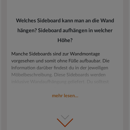
Welches Sideboard kann man an die Wand
hängen? Sideboard aufhängen in welcher
Höhe?
Manche Sideboards sind zur Wandmontage
vorgesehen und somit ohne Füße aufbaubar. Die
Information darüber findest du in der jeweiligen
Möbelbeschreibung. Diese Sideboards werden
inklusive Wandaufhängung geliefert. Du solltest
darauf achten, dass die angedachte Höhe des
Sideboards mit deinen anderen Möbeln harmoniert.
mehr lesen...
Hast du bereits hängende Möbel, wähle den
gleichen Abstand zum Boden. Stehen deine anderen
Stauraummöbel auf dem Boden, orientiere dich an
Welche Farbe ist modern bei einem
deren Sockelhöhe. So ist der Gesamteindruck am
Sideboard?