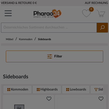
VERSAND & RETOURE 0 €
AUF RECHNUNG
0
/
/
Möbel
Kommoden
Sideboards
Filter
Sideboards
Kommoden
Highboards
Lowboards
Sidebo