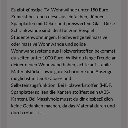
Wohnwand-Systeme möglich. Alternative
Es gibt günstige TV-Wohnwände unter 150 Euro.
Bezeichnungen für eine Wohnwand sind
Zumeist bestehen diese aus einfachen, dünnen
beispielsweise Schrankwand, Wohnschrankwand
Spanplatten mit Dekor und preiswertem Glas. Diese
und Anbauwand.
Schrankwände sind ideal für zum Beispiel
Studentenwohnungen. Hochwertige teilmassive
oder massive Wohnwände und solide
Wohnwandsysteme aus Holzwerkstoffen bekommst
du selten unter 1000 Euro. Willst du lange Freude an
deiner neuen Wohnwand haben, achte auf stabile
Materialstärke sowie gute Scharniere und Auszüge
möglichst mit Soft-Close- und
Selbsteinzugsfunktion. Bei Holzwerkstoffen (MDF,
Spanplatte) sollten die Kanten stoßfest sein (ABS-
Kanten). Bei Massivholz musst du dir diesbezüglich
keine Gedanken machen, da das Material durch und
durch robust ist.