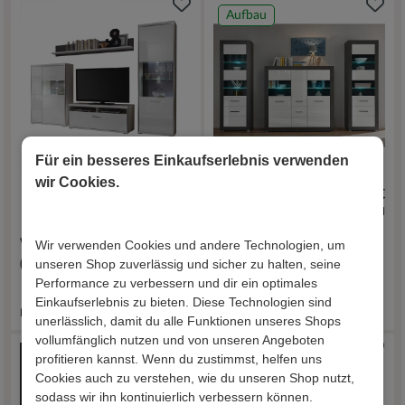
Aufbau
Für ein besseres Einkaufserlebnis verwenden
wir Cookies.
1.919,00 €
1.319,00 €
inkl. Versand
inkl. Versand
Wohnkombination Lefaria
Design Anbauwand Jains
Wir verwenden Cookies und andere Technologien, um
unseren Shop zuverlässig und sicher zu halten, seine
(vierteilig)
(dreiteilig)
Performance zu verbessern und dir ein optimales
Einkaufserlebnis zu bieten. Diese Technologien sind
Lieferzeit 10 - 14 Werktage
Lieferzeit 9 - 13 Werktage
unerlässlich, damit du alle Funktionen unseres Shops
vollumfänglich nutzen und von unseren Angeboten
profitieren kannst. Wenn du zustimmst, helfen uns
Aufbau
Cookies auch zu verstehen, wie du unseren Shop nutzt,
sodass wir ihn kontinuierlich verbessern können.