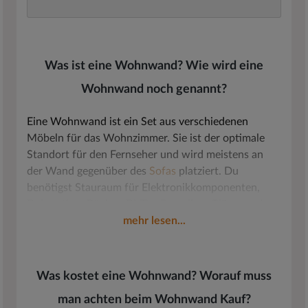
Was ist eine Wohnwand? Wie wird eine
Wohnwand noch genannt?
Eine Wohnwand ist ein Set aus verschiedenen
Möbeln für das Wohnzimmer. Sie ist der optimale
Standort für den Fernseher und wird meistens an
der Wand gegenüber des
Sofas
platziert. Du
benötigst Stauraum für Elektronikkomponenten,
Dekoration, Bücher, DVDs, Porzellan, Gläser und
mehr? Die Wohnzimmer Schrankwand bietet ihn dir.
mehr lesen...
Zusammensetzen kannst du ein Wohnwand Set aus
folgenden Modulen:
Lowboards
, hohen
Stauraumschränken, Vitrinen, offenen
Wandregalen
,
Was kostet eine Wohnwand? Worauf muss
Hängeschränken
und LED Beleuchtungen. Oft sind
man achten beim Wohnwand Kauf?
individuelle Zusammenstellungen innerhalb der