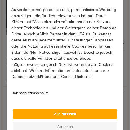
Außerdem ermöglichen sie uns, personalisierte Werbung
anzuzeigen, die für dich relevant sein könnte. Durch
Klicken auf "Alles akzeptieren" stimmst du der Nutzung
dieser Technologien und der Weitergabe deiner Daten an
Dritte, einschließlich Partner in den USA zu. Du kannst
deine Auswahl jederzeit unter "Einstellungen" anpassen
1.719,00 €
1.489,00 €
oder die Nutzung auf essentielle Cookies beschränken,
inkl. Versand
inkl. Versand
indem du "Nur Notwendige" auswählst. Beachte jedoch,
dass die volle Funktionalität unseres Shops
Landhaus Wohnwand
Wohnwand Lucisa
möglicherweise eingeschränkt ist, wenn du alle Cookies
Mures (dreiteilig)
(dreiteilig)
ablehnst. Weitere Informationen findest du in unserer
Datenschutzerklärung und Cookie-Richtlinie.
Lieferzeit 21 - 28 Werktage
Lieferzeit 10 - 14 Werktage
Datenschutz
Impressum
Alle zulassen
Ablehnen