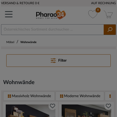
VERSAND & RETOURE 0 €
AUF RECHNUNG
0
/
Möbel
Wohnwände
Filter
Wohnwände
Massivholz Wohnwände
Moderne Wohnwände
H