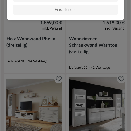
Einstellungen
1.869,00 €
1.619,00 €
inkl. Versand
inkl. Versand
Holz Wohnwand Phelix
Wohnzimmer
(dreiteilig)
Schrankwand Washton
(vierteilig)
Lieferzeit 10 - 14 Werktage
Lieferzeit 33 - 42 Werktage