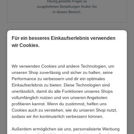
Häufig gestellte Fragen zu
ausgelieferten Bestellungen finden Sie
in diesem Bereich.
Für ein besseres Einkaufserlebnis verwenden
FAQ-Bereich durchsuchen
wir Cookies.
Wir verwenden Cookies und andere Technologien, um
unseren Shop zuverlässig und sicher zu halten, seine
Performance zu verbessern und dir ein optimales
Einkaufserlebnis zu bieten. Diese Technologien sind
Allgemeine Fragen
unerlässlich, damit du alle Funktionen unseres Shops
vollumfänglich nutzen und von unseren Angeboten
Frage zu einem Produkt
profitieren kannst. Wenn du zustimmst, helfen uns
Cookies auch zu verstehen, wie du unseren Shop nutzt,
Holz- oder Stoffmuster gewünscht
Wenn Sie detaillierte Fragen zu einem bestimmten Produkt haben,
sodass wir ihn kontinuierlich verbessern können.
hilft Ihnen unser Produktanfrage-Team gerne weiter.
Frage zur Verfügbarkeit
Falls Sie bezüglich der Auswahl von Farbe und/oder Holzart
Außerdem ermöglichen sie uns, personalisierte Werbung
Beim Artikel finden Sie
in der Produktansicht die Funktion "Frage"
unsicher sind, senden wir Ihnen gerne entsprechende Muster zu.