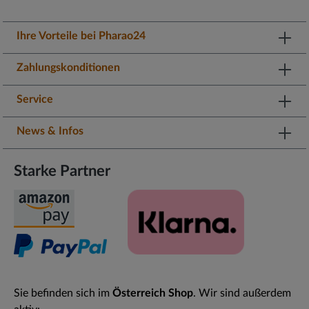
Reklamation zerlegter Artikel
Bitte beachten Sie, dass beschädigte Artikel auch kostenfrei
möchten, dann können Sie dies hier tun:
Rechnung ändern
reklamiert werden können.
Reklamation fertig montierter Artikel
Wir senden Ihnen die geänderte Rechnung dann noch einmal als
Ihre Vorteile bei Pharao24
pdf-Datei zu.
Zahlungskonditionen
Service
News & Infos
Starke Partner
Sie befinden sich im
Österreich Shop
. Wir sind außerdem