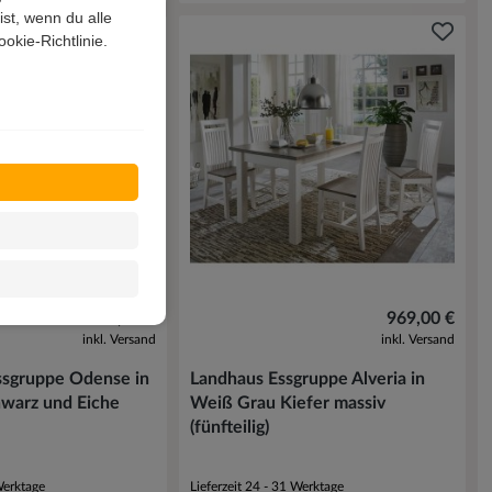
st, wenn du alle
okie-Richtlinie.
1.579,00 €
969,00 €
inkl. Versand
inkl. Versand
ssgruppe Odense in
Landhaus Essgruppe Alveria in
hwarz und Eiche
Weiß Grau Kiefer massiv
(fünfteilig)
Werktage
Lieferzeit 24 - 31 Werktage