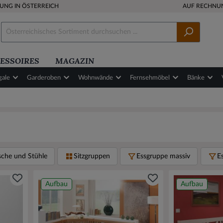
RUNG IN ÖSTERREICH
AUF RECHNU
ESSOIRES
MAGAZIN
gale
Garderoben
Wohnwände
Fernsehmöbel
Bänke
sche und Stühle
Sitzgruppen
Essgruppe massiv
E
Aufbau
Aufbau