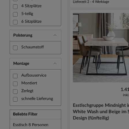
Lieferzeit 2 - 4 Werktage
4 Sitzplätze
5-teilig
6 Sitzplätze
7-teilig
Polsterung
8 Sitzplätze
Hochglanz
Schaumstoff
Lackiert
Matt
Montage
Mit Rückenlehne
Aufbauservice
Montiert
1.4
Zerlegt
ink
schnelle Lieferung
Esstischgruppe Mindnight i
White Wash und Beige im 
Beliebte Filter
Design (fünfteilig)
Esstisch 8 Personen