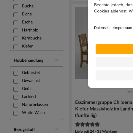
Rattan
Beachte jedoch, dass
Buche
Cookies ablehnst. We
Recyclingholz
Eiche
Schichtholz
Esche
Datenschutz
Impressum
Stahl
Hartholz
Stein
Kernbuche
Kiefer
Mangobaum
Holzbehandlung
Nussbaum
Teakholz
Gebürstet
Walnuss
Gewachst
63
Wildeiche
Geölt
ink
Lackiert
Esszimmergruppe Chiloena
Naturbelassen
Kiefer Massivholz im Landh
White Wash
(fünfteilig)
Bezugsstoff
Lieferzeit 24 - 31 Werktage