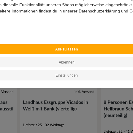
 die volle Funktionalität unseres Shops möglicherweise eingeschränkt i
itere Informationen findest du in unserer Datenschutzerklärung und Co
Alle zulassen
Ablehnen
Einstellungen
9,00 €
1.419,00 €
l. Versand
inkl. Versand
 aus
Landhaus Essgruppe Vicados in
8 Personen E
ausstil
Weiß mit Bank (vierteilig)
Hellbraun Sc
(neunteilig)
Lieferzeit 25 - 32 Werktage
Lieferzeit 32 - 41 