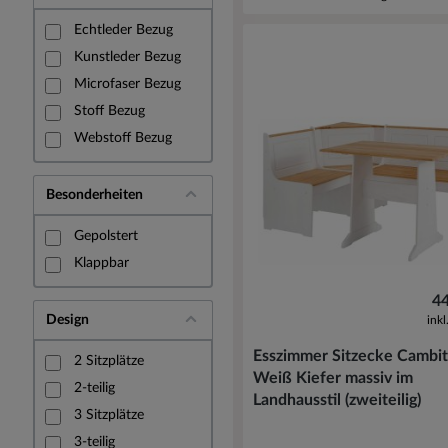
Echtleder Bezug
Kunstleder Bezug
Microfaser Bezug
Stoff Bezug
Webstoff Bezug
Besonderheiten
Gepolstert
Klappbar
44
Design
ink
Esszimmer Sitzecke Cambit
2 Sitzplätze
Weiß Kiefer massiv im
2-teilig
Landhausstil (zweiteilig)
3 Sitzplätze
3-teilig