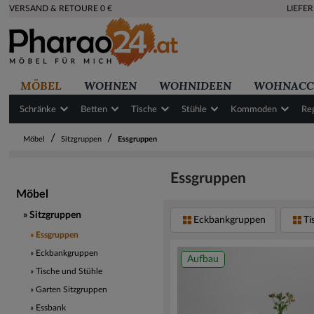
VERSAND & RETOURE 0 €
LIEFE
MÖBEL
WOHNEN
WOHNIDEEN
WOHNACC
Schränke
Betten
Tische
Stühle
Kommoden
Re
/
/
Möbel
Sitzgruppen
Essgruppen
Essgruppen
Möbel
Sitzgruppen
Eckbankgruppen
Ti
Essgruppen
Eckbankgruppen
Aufbau
Tische und Stühle
Garten Sitzgruppen
Essbank