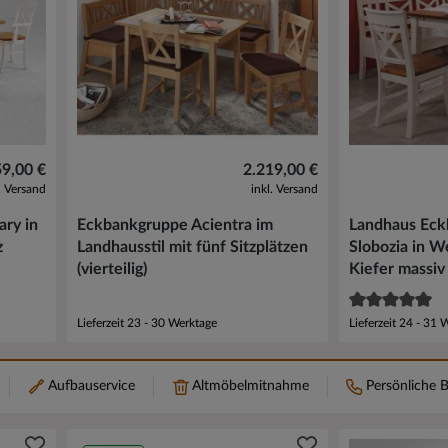
59,00 €
2.219,00 €
l. Versand
inkl. Versand
ary in
Eckbankgruppe Acientra im
Landhaus Ec
z
Landhausstil mit fünf Sitzplätzen
Slobozia in W
(vierteilig)
Kiefer massiv (
Lieferzeit 23 - 30 Werktage
Lieferzeit 24 - 31 
Aufbauservice
Altmöbelmitnahme
Persönliche 