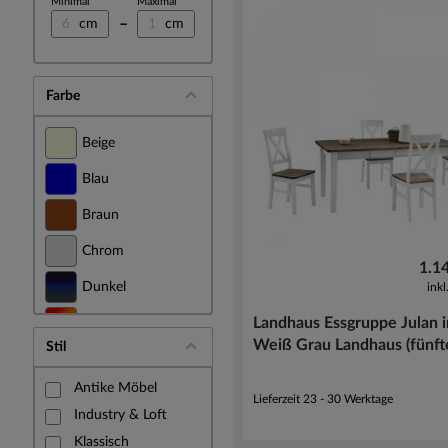
Minimal
Maximal
–
cm
cm
Farbe
Beige
Blau
Braun
Chrom
1.1
Dunkel
ink
Landhaus Essgruppe Julan i
Farbig
Weiß Grau Landhaus (fünfte
Stil
Gelb
Antike Möbel
Gold
Lieferzeit 23 - 30 Werktage
Industry & Loft
Grau
Klassisch