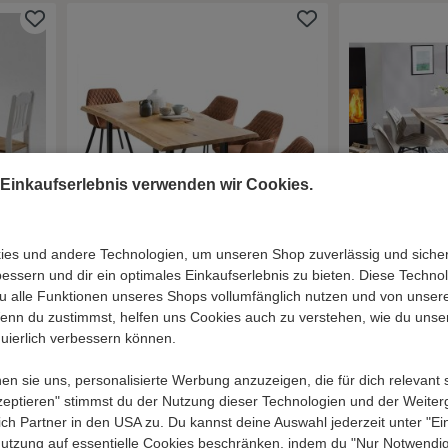
 Einkaufserlebnis verwenden wir Cookies.
es und andere Technologien, um unseren Shop zuverlässig und sicher 
ssern und dir ein optimales Einkaufserlebnis zu bieten. Diese Technol
9,00 €
1.469,00 €
 du alle Funktionen unseres Shops vollumfänglich nutzen und von unse
l. Versand
inkl. Versand
Wenn du zustimmst, helfen uns Cookies auch zu verstehen, wie du unse
 in
Baumkanten Sitzgruppe Elsaro
Esstischgrupp
nuierlich verbessern können.
z
aus Eiche mit Microfaser Stühlen
Eiche White 
(fünfteilig)
Beige (fünfteil
 sie uns, personalisierte Werbung anzuzeigen, die für dich relevant 
kzeptieren" stimmst du der Nutzung dieser Technologien und der Weite
ßlich Partner in den USA zu. Du kannst deine Auswahl jederzeit unter "Ei
Lieferzeit 29 - 38 Werktage
Lieferzeit 17 - 23 
utzung auf essentielle Cookies beschränken, indem du "Nur Notwendig