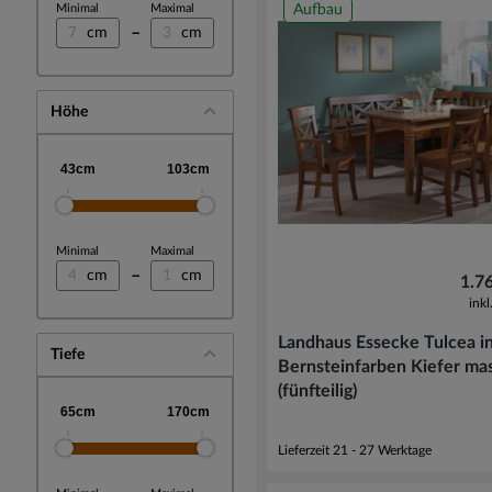
Aufbau
Minimal
Maximal
–
cm
cm
Höhe
Minimal
Maximal
–
cm
cm
1.7
ink
Landhaus Essecke Tulcea i
Tiefe
Bernsteinfarben Kiefer mas
(fünfteilig)
Lieferzeit 21 - 27 Werktage