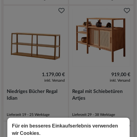
1.179,00 €
919,00 €
inkl. Versand
inkl. Versand
Niedriges Bücher Regal
Regal mit Schiebetüren
Idian
Artjes
Lieferzeit 19 - 25 Werktage
Lieferzeit 29 - 38 Werktage
Für ein besseres Einkaufserlebnis verwenden
wir Cookies.