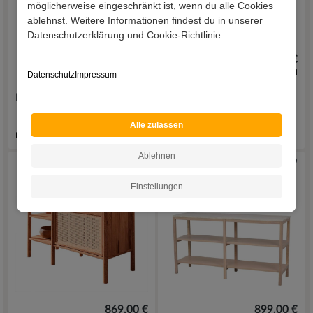
möglicherweise eingeschränkt ist, wenn du alle Cookies
ablehnst. Weitere Informationen findest du in unserer
Datenschutzerklärung und Cookie-Richtlinie.
299,00 €
669,00 €
inkl. Versand
inkl. Versand
Datenschutz
Impressum
Paravent Regal Varina
Standregal Abellessia
Alle zulassen
Lieferzeit 1 - 3 Werktage
Lieferzeit 9 - 12 Werktage
Ablehnen
Einstellungen
869,00 €
899,00 €