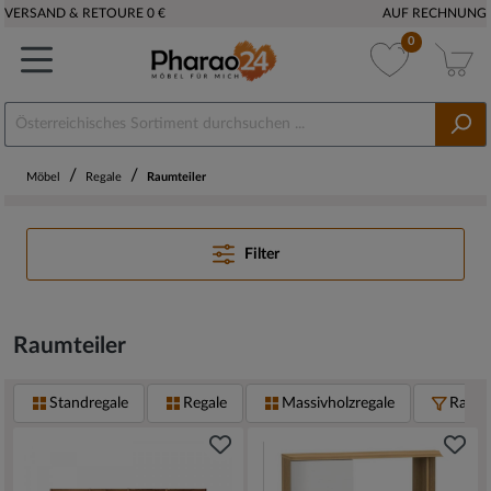
VERSAND & RETOURE 0 €
AUF RECHNUNG
0
/
/
Möbel
Regale
Raumteiler
Filter
Raumteiler
Standregale
Regale
Massivholzregale
Raumt