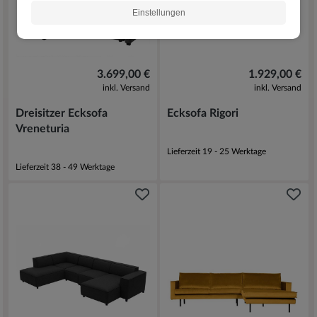
Einstellungen
3.699,00 €
1.929,00 €
inkl. Versand
inkl. Versand
Dreisitzer Ecksofa
Ecksofa Rigori
Vreneturia
Lieferzeit 19 - 25 Werktage
Lieferzeit 38 - 49 Werktage