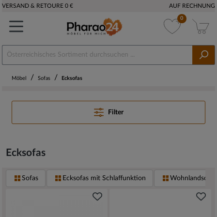
VERSAND & RETOURE 0 €
AUF RECHNUNG
0
/
/
Möbel
Sofas
Ecksofas
Filter
Ecksofas
Sofas
Ecksofas mit Schlaffunktion
Wohnlandschaf