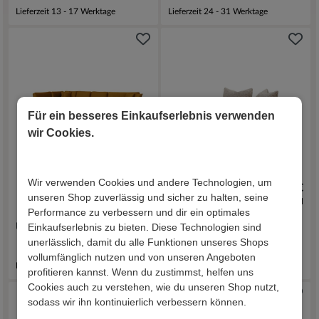
Lieferzeit 13 - 17 Werktage
Lieferzeit 24 - 31 Werktage
Für ein besseres Einkaufserlebnis verwenden
wir Cookies.
Wir verwenden Cookies und andere Technologien, um
2.569,00 €
1.429,00 €
unseren Shop zuverlässig und sicher zu halten, seine
inkl. Versand
inkl. Versand
Performance zu verbessern und dir ein optimales
Einkaufserlebnis zu bieten. Diese Technologien sind
U Sofa Olzandro
Rundsofa Nerella
unerlässlich, damit du alle Funktionen unseres Shops
vollumfänglich nutzen und von unseren Angeboten
Lieferzeit 26 - 34 Werktage
Lieferzeit 24 - 31 Werktage
profitieren kannst. Wenn du zustimmst, helfen uns
Cookies auch zu verstehen, wie du unseren Shop nutzt,
sodass wir ihn kontinuierlich verbessern können.