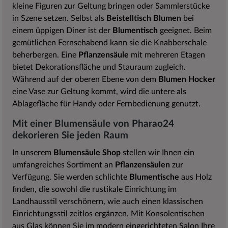
kleine Figuren zur Geltung bringen oder Sammlerstücke
in Szene setzen. Selbst als
Beistelltisch Blumen
bei
einem üppigen Diner ist der
Blumentisch
geeignet. Beim
gemütlichen Fernsehabend kann sie die Knabberschale
beherbergen. Eine
Pflanzensäule
mit mehreren Etagen
bietet Dekorationsfläche und Stauraum zugleich.
Während auf der oberen Ebene von dem
Blumen Hocker
eine Vase zur Geltung kommt, wird die untere als
Ablagefläche für Handy oder Fernbedienung genutzt.
Mit einer Blumensäule von Pharao24
dekorieren Sie jeden Raum
In unserem
Blumensäule Shop
stellen wir Ihnen ein
umfangreiches Sortiment an
Pflanzensäulen
zur
Verfügung. Sie werden schlichte
Blumentische
aus Holz
finden, die sowohl die rustikale Einrichtung im
Landhausstil verschönern, wie auch einen klassischen
Einrichtungsstil zeitlos ergänzen. Mit Konsolentischen
aus Glas können Sie im modern eingerichteten Salon Ihre