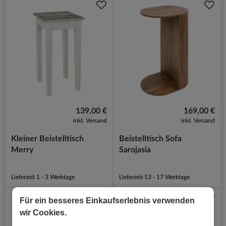
139,00 €
169,00 €
inkl. Versand
inkl. Versand
Kleiner Beistelltisch
Beistelltisch Sofa
Merry
Sarojasia
Lieferzeit 1 - 3 Werktage
Lieferzeit 13 - 17 Werktage
Für ein besseres Einkaufserlebnis verwenden
wir Cookies.