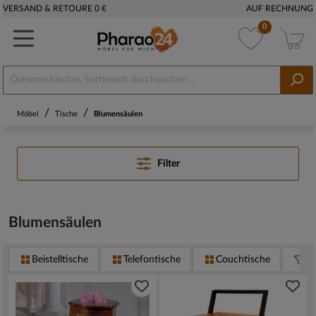
VERSAND & RETOURE 0 €
AUF RECHNUNG
0
/
/
Möbel
Tische
Blumensäulen
Filter
Blumensäulen
Beistelltische
Telefontische
Couchtische
Bl