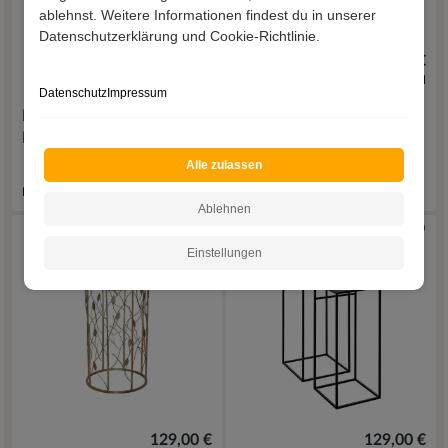
ablehnst. Weitere Informationen findest du in unserer
Datenschutzerklärung und Cookie-Richtlinie.
499,00 €
679,00 €
inkl. Versand
inkl. Versand
Datenschutz
Impressum
Blumenhocker Set
Dekosäule Riscos
Bluevino (dreiteilig)
Alle zulassen
Lieferzeit 16 - 21 Werktage
Lieferzeit 24 - 31 Werktage
Ablehnen
Einstellungen
129,00 €
129,00 €