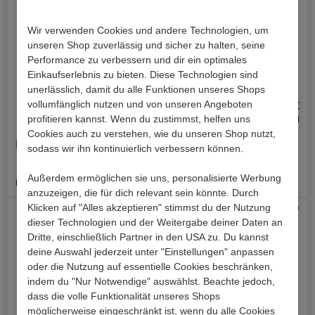
Wir verwenden Cookies und andere Technologien, um
unseren Shop zuverlässig und sicher zu halten, seine
Performance zu verbessern und dir ein optimales
Einkaufserlebnis zu bieten. Diese Technologien sind
unerlässlich, damit du alle Funktionen unseres Shops
vollumfänglich nutzen und von unseren Angeboten
759,00 €
759,00 €
profitieren kannst. Wenn du zustimmst, helfen uns
inkl. Versand
inkl. Versand
Cookies auch zu verstehen, wie du unseren Shop nutzt,
Blumensäule Sona
Blumensäule Gravura
sodass wir ihn kontinuierlich verbessern können.
Außerdem ermöglichen sie uns, personalisierte Werbung
Lieferzeit 13 - 18 Werktage
Lieferzeit 13 - 18 Werktage
anzuzeigen, die für dich relevant sein könnte. Durch
Klicken auf "Alles akzeptieren" stimmst du der Nutzung
dieser Technologien und der Weitergabe deiner Daten an
Dritte, einschließlich Partner in den USA zu. Du kannst
deine Auswahl jederzeit unter "Einstellungen" anpassen
oder die Nutzung auf essentielle Cookies beschränken,
indem du "Nur Notwendige" auswählst. Beachte jedoch,
dass die volle Funktionalität unseres Shops
möglicherweise eingeschränkt ist, wenn du alle Cookies