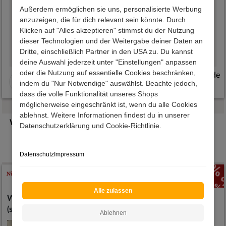
Außerdem ermöglichen sie uns, personalisierte Werbung
02.08.2026 17:54:49
01.08.2026 20:29:50
anzuzeigen, die für dich relevant sein könnte. Durch
Sehr schöne, stabile
Wunderschöner Artikel,
Klicken auf "Alles akzeptieren" stimmst du der Nutzung
Gartenmöbel, einfache,
(hochwertiges Holz-
dieser Technologien und der Weitergabe deiner Daten an
Dritte, einschließlich Partner in den USA zu. Du kannst
übersichtliche
Einzelbett), Farbe, alles
deine Auswahl jederzeit unter "Einstellungen" anpassen
Bestellung, viele
sehr schön, wie
oder die Nutzung auf essentielle Cookies beschränken,
eKomi.de
Zahlungsmöglichkeiten
abgebildet. Von
indem du "Nur Notwendige" auswählst. Beachte jedoch,
und sehr schnelle
Bestellung bis Lieferung
dass die volle Funktionalität unseres Shops
Lieferung.
alles bestens, auch der
möglicherweise eingeschränkt ist, wenn du alle Cookies
Aufbau war gut zu
ablehnst. Weitere Informationen findest du in unserer
Weitere Angebote
bewältigen. Gerne
Datenschutzerklärung und Cookie-Richtlinie.
wieder.
Fernsehmöbel
Ferns
Datenschutz
Impressum
Alle zulassen
Wohnwand Yarisis
Wandvitrine Yarisis
(sechsteilig)
Ablehnen