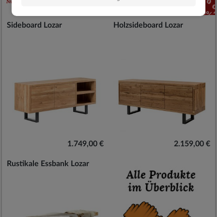
Sideboard Lozar
Holzsideboard Lozar
1.749,00 €
2.159,00 €
Rustikale Essbank Lozar