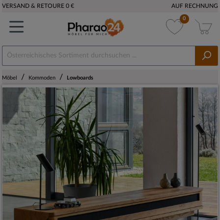
VERSAND & RETOURE 0 €
AUF RECHNUNG
0
/
/
Möbel
Kommoden
Lowboards