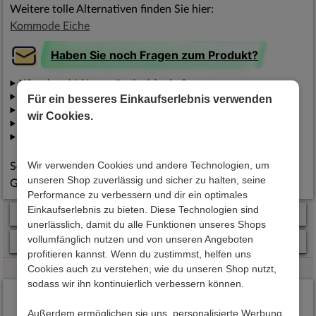
Weitere tolle Alternativen finden Sie hier:
Kommode Eiche
Haben Sie noch Fragen zum Produkt?
Wieso kann ich hier so günstig einkaufen?
Wie wird die Qualität konstant sichergestellt?
Für ein besseres Einkaufserlebnis verwenden
Wie werden meine Daten geschützt?
wir Cookies.
Wann werden meine Möbel geliefert?
Was passiert, wenn mir Möbel nach Lieferung nicht gefallen?
Wir verwenden Cookies und andere Technologien, um
Selbstverständlich haben Sie bei uns 2 Jahre gesetzliche
unseren Shop zuverlässig und sicher zu halten, seine
Gewährleistung
Performance zu verbessern und dir ein optimales
Einkaufserlebnis zu bieten. Diese Technologien sind
Kundenvorteile
unerlässlich, damit du alle Funktionen unseres Shops
vollumfänglich nutzen und von unseren Angeboten
Zahlung & Lieferung
profitieren kannst. Wenn du zustimmst, helfen uns
Cookies auch zu verstehen, wie du unseren Shop nutzt,
sodass wir ihn kontinuierlich verbessern können.
Das sagen unsere Kunden
Außerdem ermöglichen sie uns, personalisierte Werbung