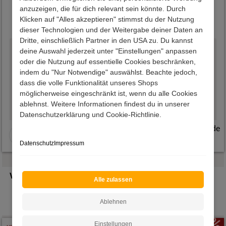
Hervorragende
anzuzeigen, die für dich relevant sein könnte. Durch
Klicken auf "Alles akzeptieren" stimmst du der Nutzung
4.7
basierend auf
12301
Bewertungen
dieser Technologien und der Weitergabe deiner Daten an
Dritte, einschließlich Partner in den USA zu. Du kannst
deine Auswahl jederzeit unter "Einstellungen" anpassen
oder die Nutzung auf essentielle Cookies beschränken,
06.08.2026 20:05:50
02.08.2026 17:54:49
indem du "Nur Notwendige" auswählst. Beachte jedoch,
Sehr schnelle und
Sehr schöne, stabile
dass die volle Funktionalität unseres Shops
unkomplizierte
Gartenmöbel, einfache,
möglicherweise eingeschränkt ist, wenn du alle Cookies
ablehnst. Weitere Informationen findest du in unserer
Lieferung. Ware war
übersichtliche
Datenschutzerklärung und Cookie-Richtlinie.
sehr gut verpackt.
Bestellung, viele
eKomi.de
Information über der
Zahlungsmöglichkeiten
Lieferstand war sehr
und sehr schnelle
Datenschutz
Impressum
gut. Wir würden
Lieferung.
jederzeit wieder bei
Weitere Angebote
Pharao einkaufen .
Alle zulassen
Fernsehtische
Lowb
Ablehnen
Einstellungen