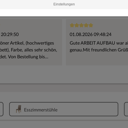
Langes Suchen war gestern. Bei Pharao24
Einstellungen
Übersichtlichkeit wird bei Pharao24 groß 
ausgearbeitet. Trotz der Anzahl von über
4.7
basierend auf
12300
Bewertungen
Pharao24 ist zertifiziertes Mitglied im 
Gute Preise & tolle Auswahl garantiert:
 20:29:50
01.08.2026 09:48:24
Pharao24 eine riesige Auswahl zu Bestpr
ner Artikel, (hochwertiges
Gute ARBEIT AUFBAU war a
Qualität zählt! Darauf kann ich mich verl
ett), Farbe, alles sehr schön,
genau.Mit freundlichen Grüß
Nur zuverlässige Produkte bleiben bei Ph
det. Von Bestellung bis
entsprechen oder im Versand Probleme b
lles bestens, auch der Aufbau
sehr schnell aussortiert, wenn Probleme
bewältigen. Gerne wieder.
Esszimmerstühle