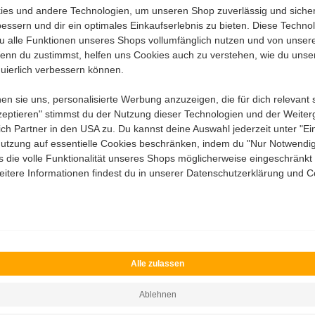
es und andere Technologien, um unseren Shop zuverlässig und sicher 
uertouren nach Martindale
ssern und dir ein optimales Einkaufserlebnis zu bieten. Diese Technol
Kostenloser Versand und Rüc
 du alle Funktionen unseres Shops vollumfänglich nutzen und von unse
Pharao24 übernimmt die Versa
möchte. Denn Widerrufe sind 
Wenn du zustimmst, helfen uns Cookies auch zu verstehen, wie du unse
Beratung selten!
nuierlich verbessern können.
 sie uns, personalisierte Werbung anzuzeigen, die für dich relevant 
Meine Möbel werden bis in d
kzeptieren" stimmst du der Nutzung dieser Technologien und der Weite
Wenn meine bestellten Möbel m
ßlich Partner in den USA zu. Du kannst deine Auswahl jederzeit unter "Ei
Service-Mitarbeitern bis dorth
utzung auf essentielle Cookies beschränken, indem du "Nur Notwendig
sogar die Verpackung wieder
 die volle Funktionalität unseres Shops möglicherweise eingeschränkt i
itere Informationen findest du in unserer Datenschutzerklärung und Co
Auf die angegebenen Lieferzeit
Die Lieferzeitangaben von Pha
und passt die Lieferzeiten di
währleistung
Über 200.000 zufriedene Kunden können 
Alle zulassen
Bei Pharao24 profitiere ich von langjähr
seit 2007 erfolgreich am Markt ist. Übe
Das sagen unsere Kunden
Ablehnen
Hervorragende