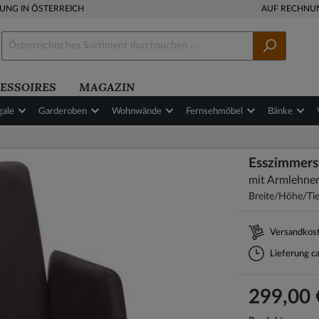
RUNG IN ÖSTERREICH
AUF RECHNU
ESSOIRES
MAGAZIN
gale
Garderoben
Wohnwände
Fernsehmöbel
Bänke
Esszimmers
mit Armlehne
Breite/Höhe/Tie
Versandkost
Lieferung c
299,00 