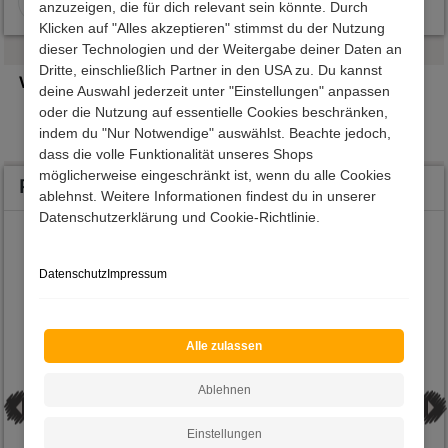
anzuzeigen, die für dich relevant sein könnte. Durch
Lieferstand war sehr
und sehr schnelle
Klicken auf "Alles akzeptieren" stimmst du der Nutzung
gut. Wir würden
Lieferung.
dieser Technologien und der Weitergabe deiner Daten an
jederzeit wieder bei
Dritte, einschließlich Partner in den USA zu. Du kannst
Weitere Angebote
Pharao einkaufen .
deine Auswahl jederzeit unter "Einstellungen" anpassen
oder die Nutzung auf essentielle Cookies beschränken,
Drehtürenschränke
Wäsc
indem du "Nur Notwendige" auswählst. Beachte jedoch,
dass die volle Funktionalität unseres Shops
möglicherweise eingeschränkt ist, wenn du alle Cookies
Produkte aus der gleichen Serie
ablehnst. Weitere Informationen findest du in unserer
Datenschutzerklärung und Cookie-Richtlinie.
Highboard Maseria
Datenschutz
Impressum
Alle zulassen
Ablehnen
Einstellungen