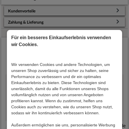
Kundenvorteile
Zahlung & Lieferung
Für ein besseres Einkaufserlebnis verwenden
Das sagen unsere Kunden
wir Cookies.
Hervorragende
Wir verwenden Cookies und andere Technologien, um
4.7
basierend auf
12301
Bewertungen
unseren Shop zuverlässig und sicher zu halten, seine
Performance zu verbessern und dir ein optimales
Einkaufserlebnis zu bieten. Diese Technologien sind
unerlässlich, damit du alle Funktionen unseres Shops
06.08.2026 20:05:50
02.08.2026 17:54:49
vollumfänglich nutzen und von unseren Angeboten
Sehr schnelle und
Sehr schöne, stabile
profitieren kannst. Wenn du zustimmst, helfen uns
unkomplizierte
Gartenmöbel, einfache,
Cookies auch zu verstehen, wie du unseren Shop nutzt,
Lieferung. Ware war
übersichtliche
sodass wir ihn kontinuierlich verbessern können.
sehr gut verpackt.
Bestellung, viele
Außerdem ermöglichen sie uns, personalisierte Werbung
eKomi.de
Information über der
Zahlungsmöglichkeiten